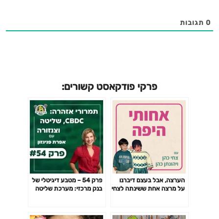
שלא הספקתי לומר - רן דנקר ועילי בוטנר, מילים: אלי מורנו ועילי
בוטנר, לחן: עילי בוטנר - פלייליסט עם כל השירים שהופיעו בפינה
0
תגובות
בין השורות:
tps://open.spotify.com/playlist/0iOGSgO1T9lSHQlVfhoHc9
פרקי פודקאסט קשורים:
הערצה, אבל בעצם דיברנו
פרק 54 – מטבע דיגיטלי של
על מרצה אחת ששינתה לצחי
בנק מרכזי: מערכת שליטה
את החיים
וצנזורה עם אפרת פניגזון