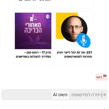
חיוך ובקלות
221: איך AI יכול לייצר יתרון
פרק 17 – רותם קינן –
תחרותי לסטארטאפים
המדריך להצלחה באודישנים
בתחילת הדרך (גיא בר-נר)
דיווח
חזרה לפודקאסט:
פשוט AI