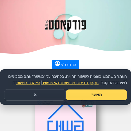
התחבר/י
האתר משתמש בעוגיות לשיפור החוויה. בלחיצה על "מאשר" אתם מסכימים
עמוד הבית
>>
עסקים
>>
הפודקאסט:
פשוט נדל"ן
>>
פרק
לשימוש המקובל.
תקנון, מדיניות פרטיות ותנאי שימוש
|
הצהרת נגישות
מאשר
✕