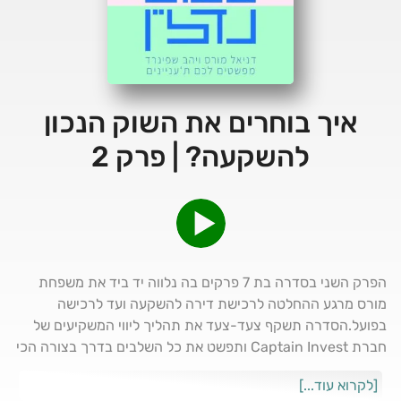
איך בוחרים את השוק הנכון
להשקעה? | פרק 2
הפרק השני בסדרה בת 7 פרקים בה נלווה יד ביד את משפחת
מורס מרגע ההחלטה לרכישת דירה להשקעה ועד לרכישה
בפועל.הסדרה תשקף צעד-צעד את תהליך ליווי המשקיעים של
חברת Captain Invest ותפשט את כל השלבים בדרך בצורה הכי
תכל'סית שאפשר.בפרק זה נבחר את השוק הנכון להשקעה,
[לקרוא עוד...]
כלומר את עיר היעד. נבין יחד מה חשוב לבחון בחיפוש אחר השוק