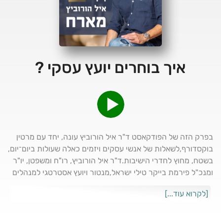
איך בוחרים יועץ עסקי ?
בפרק הזה של הפודקאסט ד"ר איל הורוביץ עונה, יחד עם מרטין
בוקסדורף,לשאלות של אנשי עסקים ויזמים כאלה שעולות ביום־יום,
בשטח, מחוץ לחדרי הישיבות.ד"ר איל הורוביץ, רו"ח ומשפטן, יו"ר
ומנכ"ל פירמת בייקר טילי ישראל,מנטור ויועץ אסטרטגי למנהלים
בכירים,משלב את ניסיונו הרב עם נקודת המבט העסקית שלמרטין
[לקרוא עוד...]
בוקסדורף – איש עסקים ואחד מיועצי המשכנתאות המובילים
בישראל.בין הנושאים שנידונו בפרק:* איך בחור צעיר יכול לבחור
את הכיוון המקצועי והעסקי שלו לעתיד* איך בוחרים יועץ עסקי –