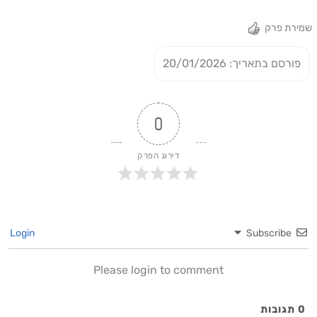
ומה באמת חשוב לבדוק* והאם ולמה בכלל כדאי לפתוח
שמירת פרק
מסעדהשיחה פתוחה, בגובה העיניים,שנותנת למאזינים ידע,
פרספקטיבה וכלים לחשיבה בעולם העסקים המודרני. לינק לאתר
פורסם בתאריך: 20/01/2026
של ד"ר איל הורוביץ - https://eyalhorowitz.com/
0
דירוג הפרק
Login
Subscribe
Please login to comment
0
תגובות