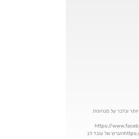
יותר ונדבר על מנהיגות
h/פייסבוק:https://www.facebook.com/profile.php?
id=100013083107105יוטיוב:https://www.youtube.com/channel/UCzaMwrmAPGMUX4iVC4twu7wהערוץ של עובד לב