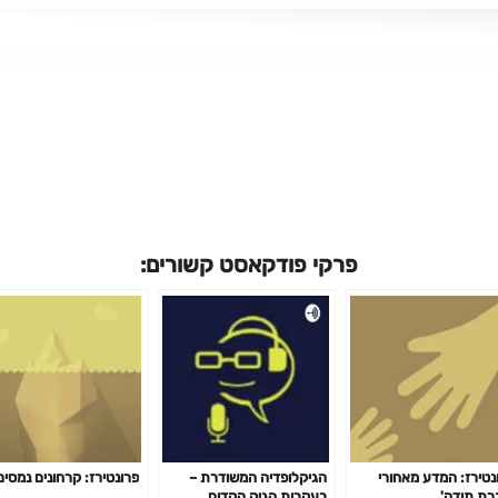
פרקי פודקאסט קשורים:
נטירז: המדע מאחורי
הגיקלופדיה המשודרת –
פרונטירז: קרחונים נמסים
רת תודה'
בעקבות הגיק הקדום.