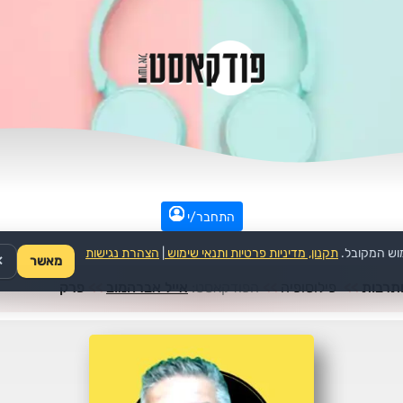
התחבר/י
וש המקובל.
תקנון, מדיניות פרטיות ותנאי שימוש
|
הצהרת נגישות
מאשר
✕
תרבות
>>
פילוסופיה
>>
הפודקאסט:
אייל אברהמוב
>>
פרק