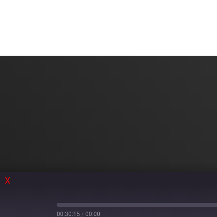
X
00:30:15
/
00:00