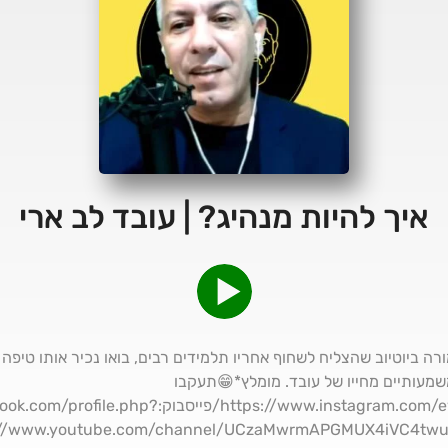
איך להיות מנהיג? | עובד לב ארי
רה ביוטיוב שהצליח לשחוף אחריו תלמידים רבים, בואו נכיר אותו טיפה 
שמעותיים מחייו של עובד. מומלץ*😁תעקבו
מלכים:אינסטגרם:ttps://www.instagram.com/eyalavrahamov