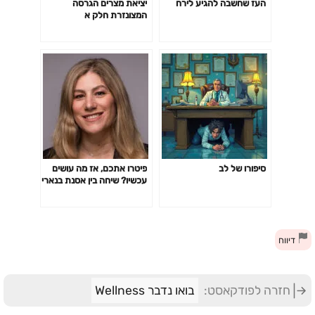
העז שחשבה להגיע לירח
יציאת מצרים הגרסה
המצונזרת חלק א
סיפורו של לב
פיטרו אתכם, אז מה עושים
עכשיו? שיחה בין אסנת בנארי
וסיון חרמון. חיים הנדוורקר
השתדל מאד לא להפריע.
ובונוס: האם בסדר לא ללבוש
חזייה במקום העבודה? |
דיווח
Osnat Benari Sivan
Hermon
חזרה לפודקאסט:
בואו נדבר Wellness