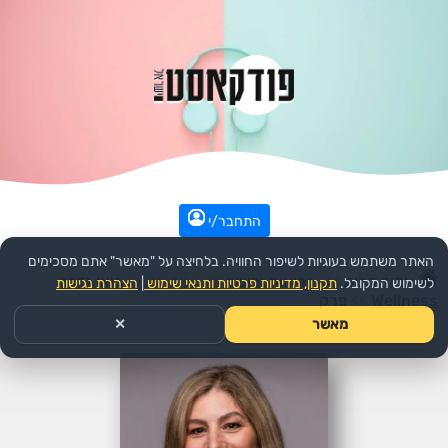
התחבר/י
האתר משתמש בעוגיות לשיפור החוויה. בלחיצה על "מאשר" אתם מסכימים
עמוד הבית
>>
בריאות וכושר
>>
הפודקאסט:
בואו נדבר
לשימוש המקובל.
תקנון, מדיניות פרטיות ותנאי שימוש
|
הצהרת נגישות
Wellness
>>
פרק
מאשר
✕