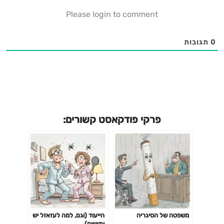
also talked about their husbands.
Please login to comment
0
תגובות
פרקי פודקאסט קשורים:
משפטה של הסיגריה
הייעוד (וגם, למה לעזאזל יש
יתושים)