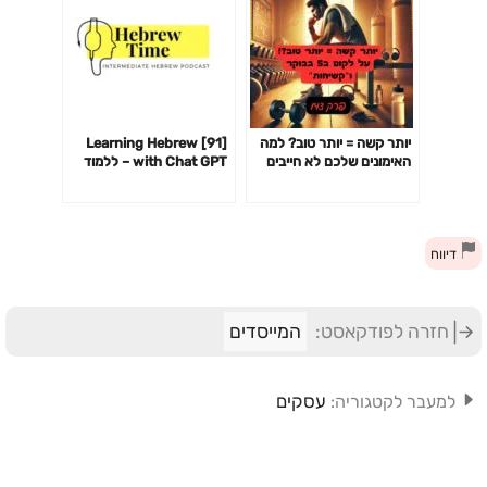
יותר קשה = יותר טוב? למה
[91] Learning Hebrew
האימונים שלכם לא חייבים
with Chat GPT – ללמוד
לשבור אתכם כדי לעבוד-
עברית עם צ׳אט GPT
פרק 142
דיווח
חזרה לפודקאסט:
המייסדים
עסקים
למעבר לקטגוריה: