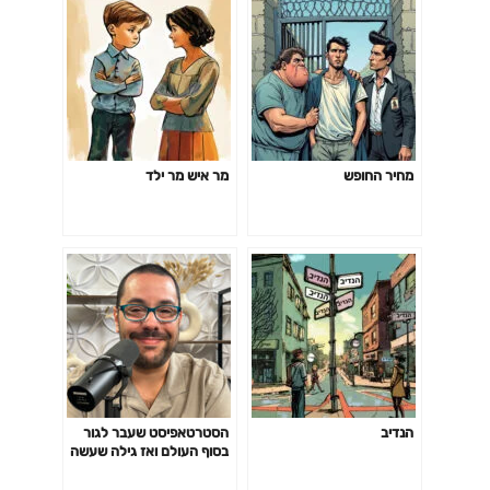
מחיר החופש
מר איש מר ילד
הנדיב
הסטרטאפיסט שעבר לגור
בסוף העולם ואז גילה שעשה
טעות: אני שונא לגור באמצע
היער, זה נשמע פסטורלי