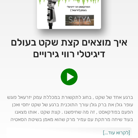
איך מוצאים קצת שקט בעולם
דיגיטלי רווי גירויים
ברגע אחד של שקט , בחוג לתקשורת במכללת עמק יזרעאל פוגש
עופר גולן את ברק גולן עורך התוכנית ברגע של שקט יחסי ואכן
הפעם בפודקאסט , זה מה שחיפשנו . קצת שקט . אותו מצאנו
בעוד שיחה מרתקת עם עמיר מרק שהוא מאמן בשיטת הסאטיה
שוחחנו על דרך מסוימת למצוא שקט ומיקוד בעולם של רעשים
[לקרוא עוד...]
דיגיטלים שלא פוסקים . זהו ללא ספק , עוד פרק מרתק ,שילווה