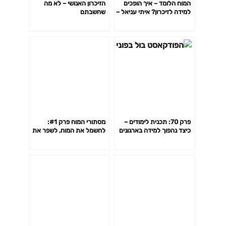
המוח הלומד – איך הופכים
הזיכרון האנושי – לא מה
למידה לזיכרון? איתי עניאל –
שחשבתם
חדש
פרק 70: תכנית לימודים –
מסתורי המוח פרק #1:
כיצד נהפוך למידה בארגונים
לחשמל את המוח, לשפר את
מאירוע מזדמן לאורח חיים,
המוח – פרופ' נירה משעל
עם אור דניאל