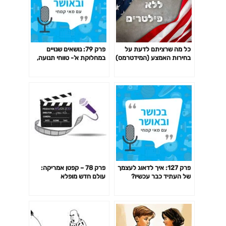
כל מה שרציתם לדעת על
פרק 79: נושאים שנויים
בחירות האמצע (המידטרמס)
במחלוקת א'- טווחי תנועה,
בארה"ב- מתוך התכנית
הרמת משקלים כבדים, הגעה
'אמריקה תנוחי!'
לכשל, שילוב כוח ואירובי ועוד
פרק 127: איך לדאוג לעצמך
פרק 78 – קפטן אמריקה:
של העתיד כבר עכשיו?
עולם חדש מופלא