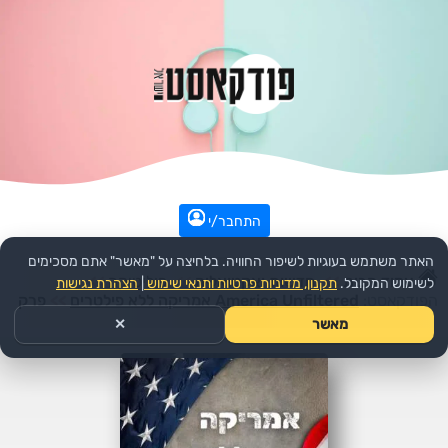
התחבר/י
האתר משתמש בעוגיות לשיפור החוויה. בלחיצה על "מאשר" אתם מסכימים
עמוד הבית
>>
חדשות ואקטואליה
>>
פוליטיקה
>>
לשימוש המקובל.
תקנון, מדיניות פרטיות ותנאי שימוש
|
הצהרת נגישות
הפודקאסט:
America Unfiltered אמריקה ללא פילטרים
>>
פרק
מאשר
✕