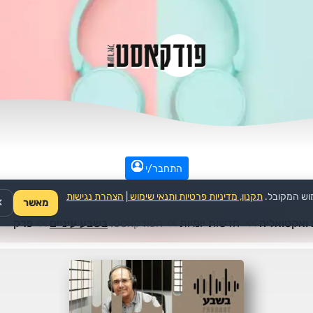
התחבר/י
וש המקובל.
תקנון, מדיניות פרטיות ותנאי שימוש
|
הצהרת נגישות
מאשר
✕
ואקטואליה
>>
חדשות יומיות
>>
הפודקאסט:
בשבע עיניים
>>
פרק