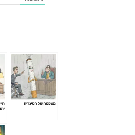
משפטה של הסיגריה
היי
יתו