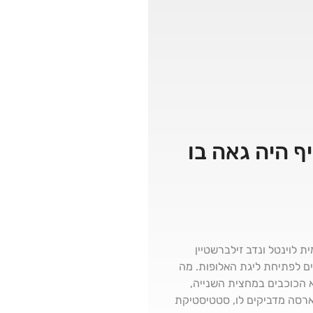
 היה גאה בו
ף. אורי רייך, עמית לוינטל ונדב זילברשטיין
ם לפתיחת ליגת האלופות. מה
גנון המשחק שנשמר גם ללא הכוכבים במחצית השנייה,
ארסה מדביקים לו, סטטיסטיקת