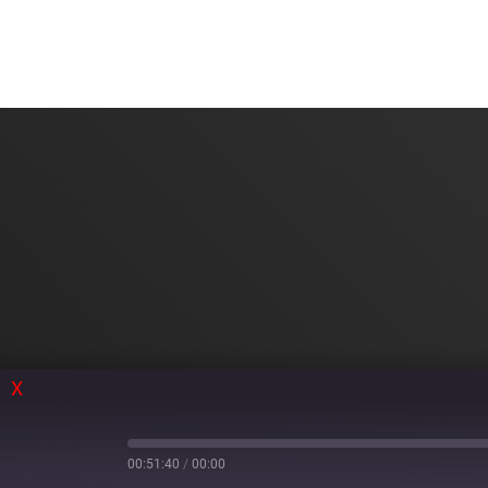
X
00:51:40
/
00:00