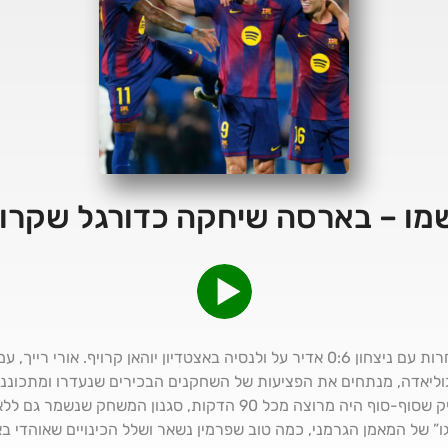
שמו – בארסה שיחקה כדורגל שקרויף
ברצלונה חזרה נהדר מפגרת הנבחרות עם ניצחון 0:6 אדיר על ולנסיה באצטדיון יוהאן קרוי
יאדה, מנתחים את הפציעות של השחקנים הבכירים שנעדרו ומתכונני
בתפריט: ההפתעות בהרכב של פליק שסוף-סוף היה מרוצה מכל 90 הדקות, ס
” של המאמן הגרמני, כמה טוב שפרמין נשאר ושלל הכינויים שאוהדי ב