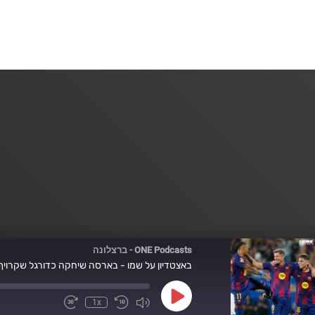
ONE Podcasts - ברצלונה
באצטדיון על שמו - בארסה שיחקה כדורגל שקרויף 
Play
1x
Fast
Mute/Unmute
Rewind
Episode