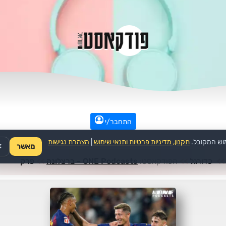
התחבר/י
וש המקובל.
תקנון, מדיניות פרטיות ותנאי שימוש
|
הצהרת נגישות
מאשר
✕
>>
כדורגל
>>
הפודקאסט:
ONE Podcasts - ברצלונה
>>
פרק