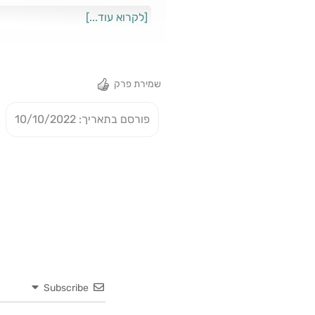
בארסה-אינטר וקצת לקראת הקלאסיקו
[לקרוא עוד...]
במועדון. עמית לוינטל וניסים חל
שמירת פרק
פורסם בתאריך: 10/10/2022
Subscribe