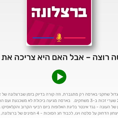
 רוצה – אבל האם היא צריכה את 
ול שחקני בארסה רק מתגברת, וזה קורה בדיוק בזמן שברצלונה של צ'
מאז החזרה מפגרת הנבחרות עם 2 שערי זכות ב-3 משחקים. בארסה מגיעה ביכולת ל
של העונה - נגד אינטר בליגת האלופות ביום רביעי הקרוב והקלאסיקו ב
ראשון. אז מה בתפריט? סיכום הניצחון הדחוק על סלטה וי