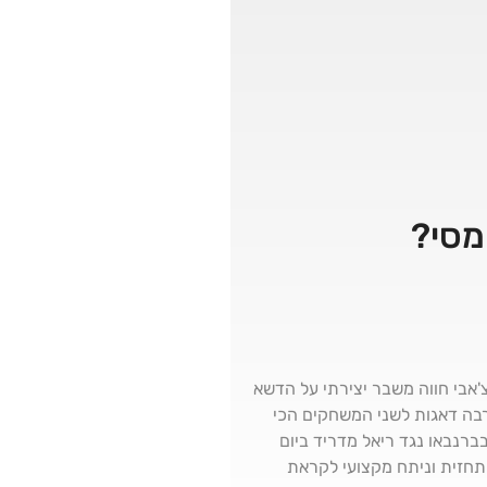
מסי?
אבי חווה משבר יצירתי על הדשא
א משכנעת ועם הרבה דאגות לשני המשחקים הכי
ברנבאו נגד ריאל מדריד ביום
גו, לכבוד חג הסוכות - 4 המינים של ברצלונה, תחזית וניתח מקצועי לקראת