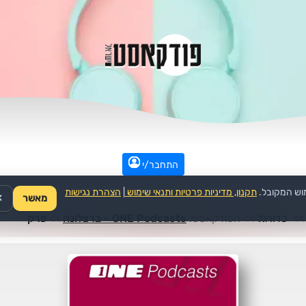
התחבר/י
וש המקובל.
תקנון, מדיניות פרטיות ותנאי שימוש
|
הצהרת נגישות
מאשר
✕
>>
כדורגל
>>
הפודקאסט:
ONE Podcasts - ברצלונה
>>
פרק