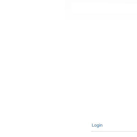
וגע לעניינים הכלכליים-ניהוליים
Login