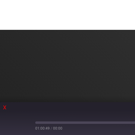
X
01:00:49
/
00:00