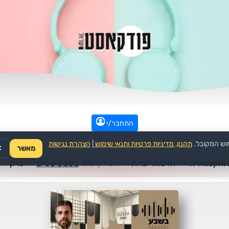
התחבר/י
וש המקובל.
תקנון, מדיניות פרטיות ותנאי שימוש
|
הצהרת נגישות
מאשר
✕
ואקטואליה
>>
חדשות יומיות
>>
הפודקאסט:
בשבע עיניים
>>
פרק