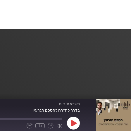
בשבע עיניים
בדרך לחזרה להסכם הגרעין
Play
1x
Fast
Mute/Unmute
Rewind
Episode