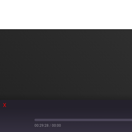
X
00:29:28
/
00:00