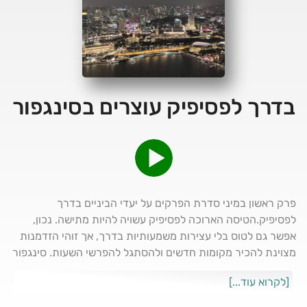
בדרך לפסיפיק עוצרים בסינגפור
פרק ראשון במיני סדרת הפרקים על יעדי הביניים בדרך
לפסיפיק.הטיסה הארוכה לפסיפיק עשויה להיות מתישה. נכון,
אפשר גם לטוס בלי עצירות משמעותיות בדרך, אך זוהי הזדמנות
מצוינת להכיר מקומות חדשים ולהסתגל להפרשי השעות. סינגפור
היא יעד מרכזי מבין יעדי הביניים הפופולריים. אמנם אין טיסה
[לקרוא עוד...]
ישירה מנתב"ג, אך עם מגוון אפשרויות טיסה אליה וממנה, היא
מהווה נמל תעופה מרכזי בדרום אסיה, ומחברת בין המזרח התיכון