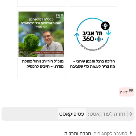
נכון?
הליכה ברגל ותכנון עירוני –
מנכ"ל חירייה: ניהול פסולת
מה צריך לעשות כדי שסביבה
מודרני – חייבים להפסיק
עירונית תעודד תנועת הולכי
לקבור את הכסף באדמה
רגל? ואיך זה קשור לערים
חכמות?
דיווח
חזרה לפודקאסט:
פסיפיקאסט
חברה ותרבות
למעבר לקטגוריה: