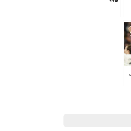
הנדיב
ס