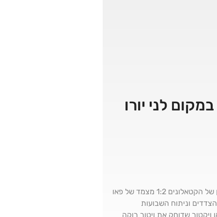
מקום לני יורו
כרגיל בשנים האחרונות, ברצלונה וריאל מדריד נפגשו לקלאסיקו הכנה בארצות-הברית, שהסתיים בניצחון של הקטאלונים 1:2 מצמד של פאו
הצדדים וניתוח השבועות
ויקטור שדוחק את ויטור רוקה