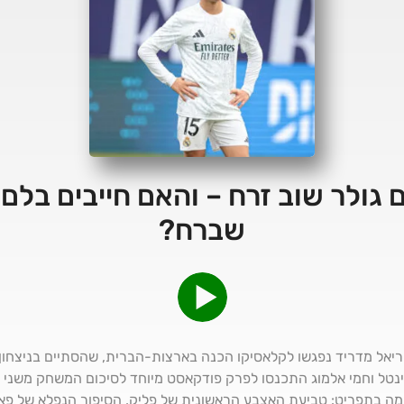
גולר שוב זרח – והאם חייבים בלם ב
שברח?
לוינטל וחמי אלמוג התכנסו לפרק פודקאסט מיוחד לסיכום המשחק משני 
מה בתפריט: טביעת האצבע הראשונית של פליק, הסיפור הנפלא של פאו 