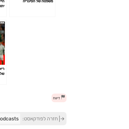
משפטה של הסיגריה
היי
יתו
ריא
של 
לא 
דיווח
חזרה לפודקאסט:
ONE Podcasts - 