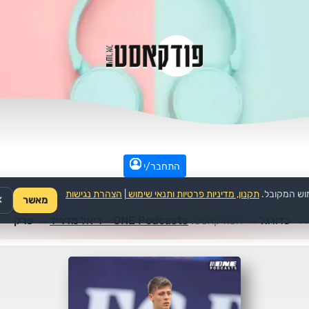
התחבר/י
וש המקובל.
תקנון, מדיניות פרטיות ותנאי שימוש
|
הצהרת נגישות
מאשר
✕
>>
כדורגל
>>
הפודקאסט:
ONE Podcasts - ריאל מדריד
>>
פרק