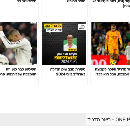
עוד (וגם, למה לעזאזל יש
מחיר החופש
סיפורו של לב
שים)
ל מדריד הפכה לקבוצה
סקירת מצב שוק הנדל"ן
הקיליאן כבר כאן: זה
אמבפה, אבל הוא לבדו
בארה"ב ביוני 2024
האמבפה שפלורנטינו פר
יספיק
חיכה לו שנים
ריאל מדריד