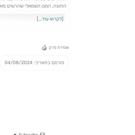
החוצה, המגן השמאלי שהרשים מאוד
של ארדה גולר, השחיל של אנדריק ו
[לקרוא עוד...]
מנדי בדרך להארכת חוזה וריאל בדר
הציפיות לקראת משחק האימון הבא ש
שמירת פרק
פורסם בתאריך: 04/08/2024
Subscribe