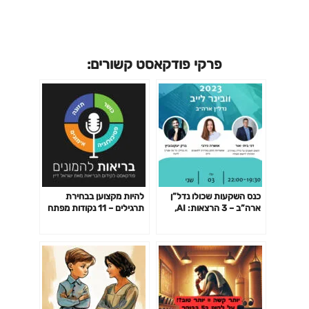
פרקי פודקאסט קשורים:
כנס השקעות שכולו נדל”ן
להיות מקצוען בבחירת
ארה”ב – 3 הרצאות: AI,
תרגילים – 11 נקודות מפתח
משכנתאות ונדל"ן בארה"ב
פרק 141