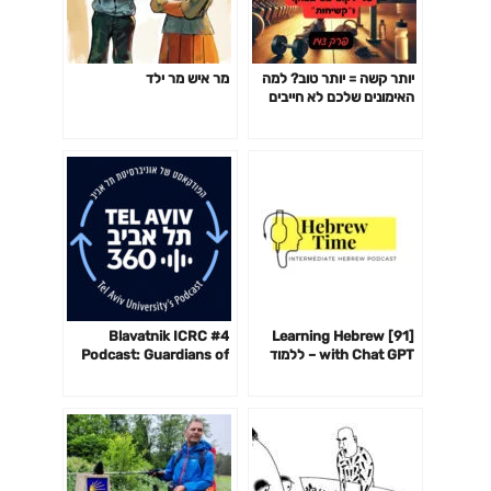
יותר קשה = יותר טוב? למה
מר איש מר ילד
האימונים שלכם לא חייבים
לשבור אתכם כדי לעבוד-
פרק 142
#4 Blavatnik ICRC
[91] Learning Hebrew
with Chat GPT – ללמוד
Podcast: Guardians of
עברית עם צ׳אט GPT
the Cyberspace with
Andy Ellis