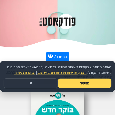
התחבר/י
האתר משתמש בעוגיות לשיפור החוויה. בלחיצה על "מאשר" אתם מסכימים
עמוד הבית
>>
קומדיה
>>
הפודקאסט:
בוקר חדש - טל ברמן,
לשימוש המקובל.
תקנון, מדיניות פרטיות ותנאי שימוש
|
הצהרת נגישות
תם אהרון, אביה פרחי
>>
פרק
מאשר
✕