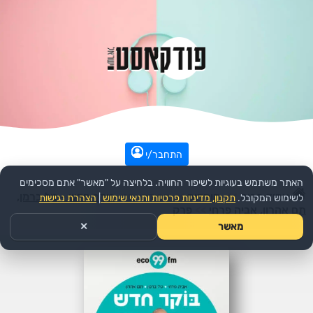
התחבר/י
האתר משתמש בעוגיות לשיפור החוויה. בלחיצה על "מאשר" אתם מסכימים
עמוד הבית
>>
קומדיה
>>
הפודקאסט:
בוקר חדש - טל ברמן,
לשימוש המקובל.
תקנון, מדיניות פרטיות ותנאי שימוש
|
הצהרת נגישות
תם אהרון, אביה פרחי
>>
פרק
מאשר
✕