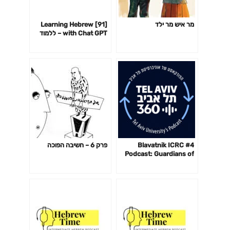
מר איש מר ילד
[91] Learning Hebrew
with Chat GPT – ללמוד
עברית עם צ׳אט GPT
#4 Blavatnik ICRC
פרק 6 – חשיבה הפוכה
Podcast: Guardians of
the Cyberspace with
Andy Ellis