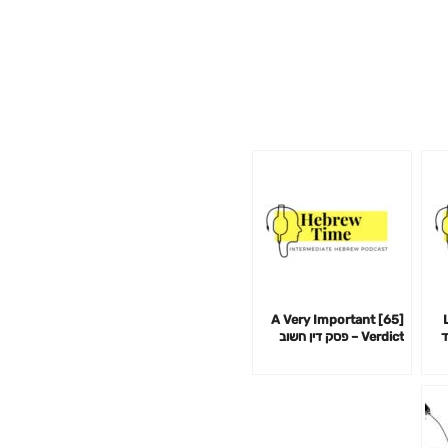
[65] A Very Important
[
מוד
Verdict – פסק דין חשוב
מאוד