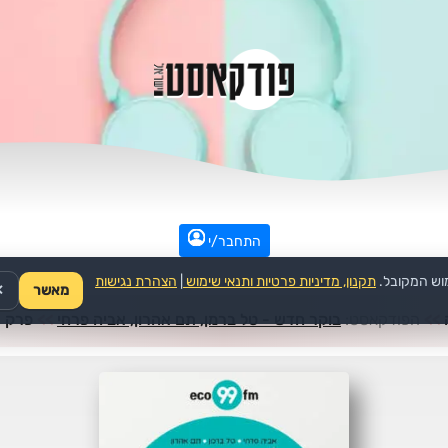
התחבר/י
וש המקובל.
תקנון, מדיניות פרטיות ותנאי שימוש
|
הצהרת נגישות
מאשר
✕
>>
הפודקאסט:
בוקר חדש - טל ברמן, תם אהרון, אביה פרחי
>>
פרק