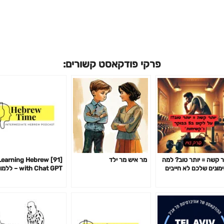
פרקי פודקאסט קשורים:
ר קשה = יותר טוב? למה
מר איש מר ילד
91] Learning Hebrew
מונים שלכם לא חייבים
with Chat GPT – לל
ור אתכם כדי לעבוד-
עברית עם צ׳אט GPT
14