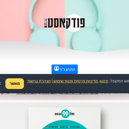
התחבר/י
וש המקובל.
תקנון, מדיניות פרטיות ותנאי שימוש
|
הצהרת נגישות
מאשר
✕
>>
הפודקאסט:
בוקר חדש - טל ברמן, תם אהרון, אביה פרחי
>>
פרק