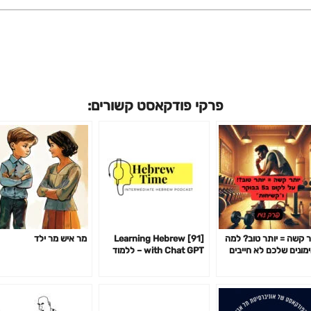
פרקי פודקאסט קשורים:
ר קשה = יותר טוב? למה
[91] Learning Hebrew
מר איש מר ילד
מונים שלכם לא חייבים
with Chat GPT – ללמוד
ור אתכם כדי לעבוד-
עברית עם צ׳אט GPT
14