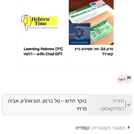
פרק 26: איך משיגים גרין
[91] Learning Hebrew
קארד?
with Chat GPT – ללמוד
עברית עם צ׳אט GPT
דיווח
חזרה
בוקר חדש - טל ברמן, תם אהרון, אביה
לפודקאסט:
פרחי
קומדיה
למעבר לקטגוריה: