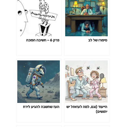
סיפורו של לב
פרק 6 – חשיבה הפוכה
הייעוד (וגם, למה לעזאזל יש
העז שחשבה להגיע לירח
יתושים)