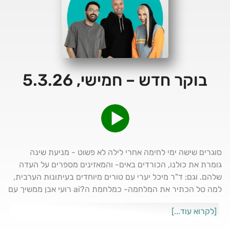
בוקר חדש – חמישי, 5.3.26
סוגרים שישה ימי לחימה אחרי לילה לא פשוט - מניעת שינה
גומרת את כולנו, הכורדים באים- והמאזינים מספרים על העדה
שלהם. וגם: ד"ר מיכל יערי עם טורים מיוחדים בעיתונות הערבית,
למה טל הכתיר את המלחמה- כמלחמת ה?ai רועי אבן ממשיך עם
המלצות צפייה לממ"ד וגם: תם ממציא משחק חדש, אביה עוברת
[לקרוא עוד...]
לילה קשה בממ"ק ד"ר עמית גרין עם טיפים ללילה עם פחות שינה
ולסיכום: אין ידידים פרט להרים