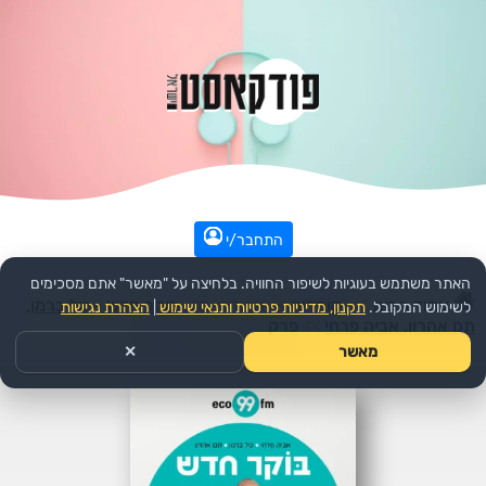
התחבר/י
האתר משתמש בעוגיות לשיפור החוויה. בלחיצה על "מאשר" אתם מסכימים
עמוד הבית
>>
קומדיה
>>
הפודקאסט:
בוקר חדש - טל ברמן,
לשימוש המקובל.
תקנון, מדיניות פרטיות ותנאי שימוש
|
הצהרת נגישות
תם אהרון, אביה פרחי
>>
פרק
מאשר
✕