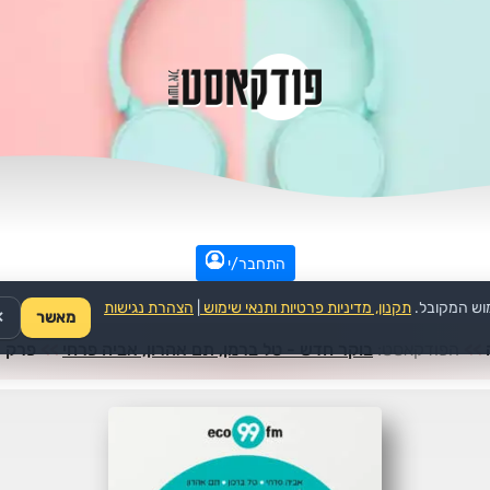
התחבר/י
וש המקובל.
תקנון, מדיניות פרטיות ותנאי שימוש
|
הצהרת נגישות
מאשר
✕
>>
הפודקאסט:
בוקר חדש - טל ברמן, תם אהרון, אביה פרחי
>>
פרק