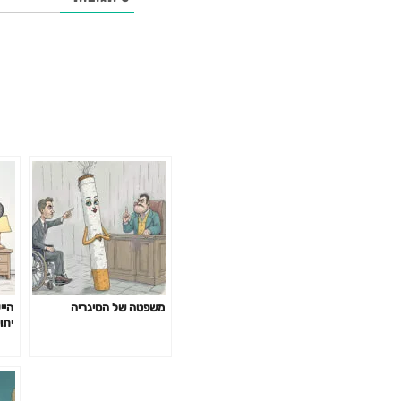
משפטה של הסיגריה
היי
יתו