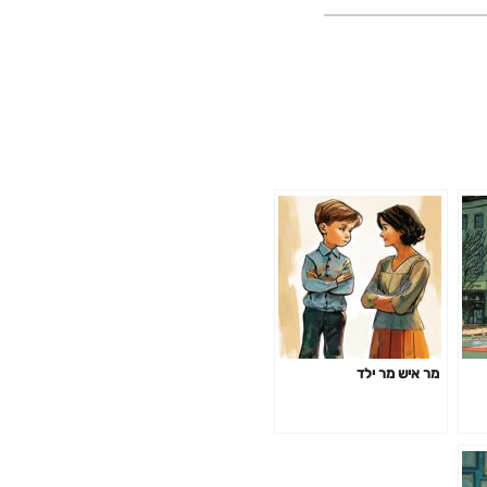
מר איש מר ילד