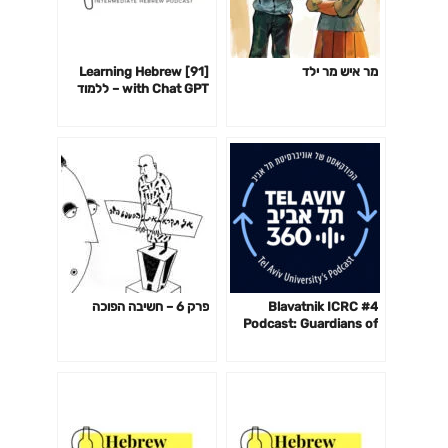
מר איש מר ילד
[91] Learning Hebrew
with Chat GPT – ללמוד
עברית עם צ׳אט GPT
#4 Blavatnik ICRC
פרק 6 – חשיבה הפוכה
Podcast: Guardians of
the Cyberspace with
Andy Ellis