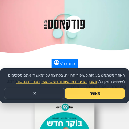
התחבר/י
האתר משתמש בעוגיות לשיפור החוויה. בלחיצה על "מאשר" אתם מסכימים
עמוד הבית
>>
קומדיה
>>
הפודקאסט:
בוקר חדש - טל ברמן,
לשימוש המקובל.
תקנון, מדיניות פרטיות ותנאי שימוש
|
הצהרת נגישות
תם אהרון, אביה פרחי
>>
פרק
מאשר
✕