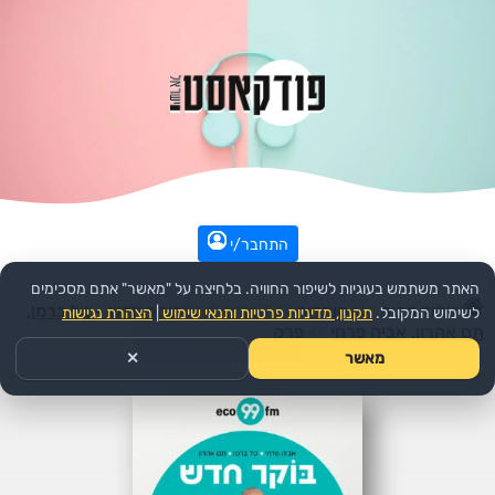
התחבר/י
האתר משתמש בעוגיות לשיפור החוויה. בלחיצה על "מאשר" אתם מסכימים
עמוד הבית
>>
קומדיה
>>
הפודקאסט:
בוקר חדש - טל ברמן,
לשימוש המקובל.
תקנון, מדיניות פרטיות ותנאי שימוש
|
הצהרת נגישות
תם אהרון, אביה פרחי
>>
פרק
מאשר
✕