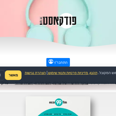
התחבר/י
וש המקובל.
תקנון, מדיניות פרטיות ותנאי שימוש
|
הצהרת נגישות
מאשר
✕
>>
הפודקאסט:
בוקר חדש - טל ברמן, תם אהרון, אביה פרחי
>>
פרק