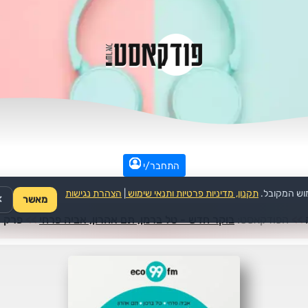
התחבר/י
וש המקובל.
תקנון, מדיניות פרטיות ותנאי שימוש
|
הצהרת נגישות
מאשר
✕
>>
הפודקאסט:
בוקר חדש - טל ברמן, תם אהרון, אביה פרחי
>>
פרק