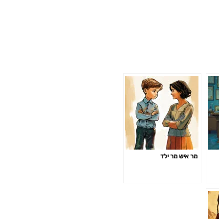
מר איש מר ילד