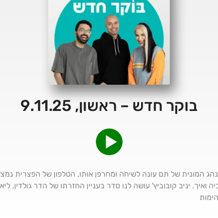
בוקר חדש – ראשון, 9.11.25
היום ה 765: הלו הלו! נהג המונית של תם עונה לשיחה ומחרפן אותו, הטלפון של הפצר
 ואיך. יניב קובוביץ' עושה לנו סדר בעניין החזרתו של הדר גולדין, ליאו