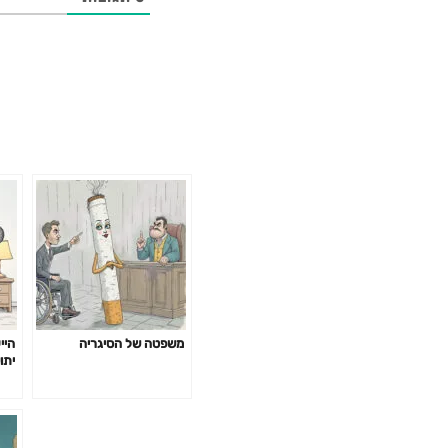
משפטה של הסיגריה
היי
יתו