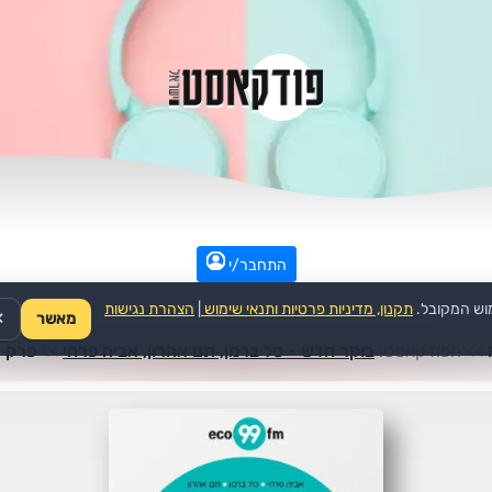
התחבר/י
וש המקובל.
תקנון, מדיניות פרטיות ותנאי שימוש
|
הצהרת נגישות
מאשר
✕
>>
הפודקאסט:
בוקר חדש - טל ברמן, תם אהרון, אביה פרחי
>>
פרק