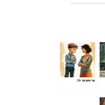
מר איש מר ילד