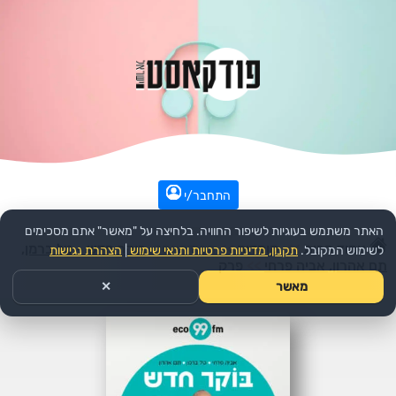
התחבר/י
האתר משתמש בעוגיות לשיפור החוויה. בלחיצה על "מאשר" אתם מסכימים
עמוד הבית
>>
קומדיה
>>
הפודקאסט:
בוקר חדש - טל ברמן,
לשימוש המקובל.
תקנון, מדיניות פרטיות ותנאי שימוש
|
הצהרת נגישות
תם אהרון, אביה פרחי
>>
פרק
מאשר
✕