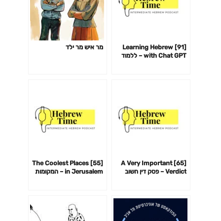
[91] Learning Hebrew
מר איש מר ילד
with Chat GPT – ללמוד
עברית עם צ׳אט GPT
[55] The Coolest Places
[65] A Very Important
Verdict – פסק דין חשוב
in Jerusalem – המקומות
מאוד
הכי מגניבים בירושלים