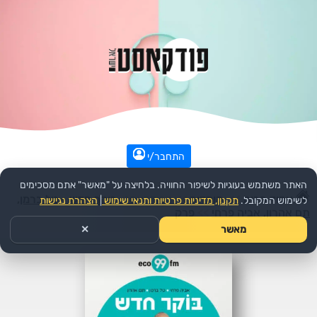
התחבר/י
האתר משתמש בעוגיות לשיפור החוויה. בלחיצה על "מאשר" אתם מסכימים
עמוד הבית
>>
קומדיה
>>
הפודקאסט:
בוקר חדש - טל ברמן,
לשימוש המקובל.
תקנון, מדיניות פרטיות ותנאי שימוש
|
הצהרת נגישות
תם אהרון, אביה פרחי
>>
פרק
מאשר
✕