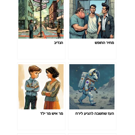
מחיר החופש
הנדיב
העז שחשבה להגיע לירח
מר איש מר ילד