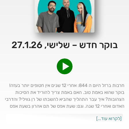
בוקר חדש – שלישי, 27.1.26
חרבות ברזל היום ה 844: אחרי 12 שנים אין חטופים יותר בעזה!
בוקר שהוא באמת טוב. האם באמת צריך להוריד את הסיכות
הצהובות? איך עבר התהליך שהביא להשבתו של רן גווילי? והדרבי
האדום ואחרי 12 שנה. וגם: שעת אפס של תם אהרון בשעת אפס
על סם הפנטניל וכמה כדאי לפעמים לערער את התרופות שהרופא
[לקרוא עוד...]
נותן לכם- מהדורת יום שלישי.