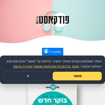
התחבר/י
האתר משתמש בעוגיות לשיפור החוויה. בלחיצה על "מאשר" אתם מסכימים
עמוד הבית
>>
קומדיה
>>
הפודקאסט:
בוקר חדש - טל ברמן,
לשימוש המקובל.
תקנון, מדיניות פרטיות ותנאי שימוש
|
הצהרת נגישות
תם אהרון, אביה פרחי
>>
פרק
מאשר
✕