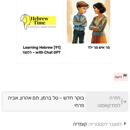
מר איש מר ילד
[91] Learning Hebrew
with Chat GPT – ללמוד
עברית עם צ׳אט GPT
דיווח
חזרה
בוקר חדש - טל ברמן, תם אהרון, אביה
לפודקאסט:
פרחי
קומדיה
למעבר לקטגוריה: