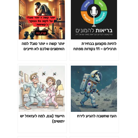
להיות מקצוען בבחירת
יותר קשה = יותר טוב? למה
תרגילים – 11 נקודות מפתח
האימונים שלכם לא חייבים
פרק 141
לשבור אתכם כדי לעבוד-
פרק 142
העז שחשבה להגיע לירח
הייעוד (וגם, למה לעזאזל יש
יתושים)