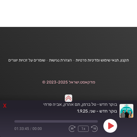
תקנון, תנאי שימוש ומדיניות פרטיות
-
הצהרת נגישות
-
שומרים על זכויות יוצרים
פודקאסט.ישראל 2023-2025 ©
בוקר חדש - טל ברמן, תם אהרון, אביה פרחי
X
בוקר חדש - שני, 1.9.25
Play
01:33:45
/
00:00
1x
Fast
Rewind
Episode
Forward
10