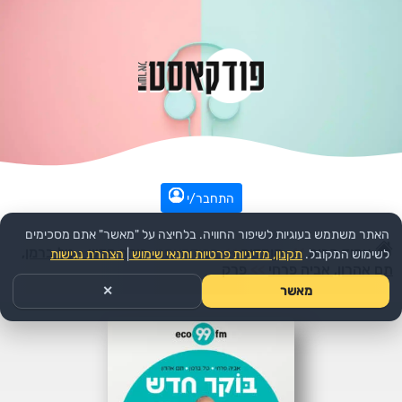
התחבר/י
האתר משתמש בעוגיות לשיפור החוויה. בלחיצה על "מאשר" אתם מסכימים
עמוד הבית
>>
קומדיה
>>
הפודקאסט:
בוקר חדש - טל ברמן,
לשימוש המקובל.
תקנון, מדיניות פרטיות ותנאי שימוש
|
הצהרת נגישות
תם אהרון, אביה פרחי
>>
פרק
מאשר
✕