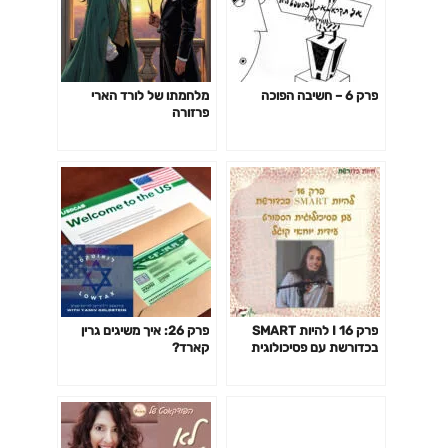
פרק 6 – חשיבה הפוכה
מלחמתו של לורד הארי
פרזורה
פרק 16 I להיות SMART
פרק 26: איך משיגים גרין
בכדורשת עם פסיכולוגית
קארד?
הספורט עידית יוחאי קוגל