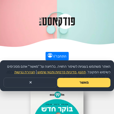
התחבר/י
האתר משתמש בעוגיות לשיפור החוויה. בלחיצה על "מאשר" אתם מסכימים
עמוד הבית
>>
קומדיה
>>
הפודקאסט:
בוקר חדש - טל ברמן,
לשימוש המקובל.
תקנון, מדיניות פרטיות ותנאי שימוש
|
הצהרת נגישות
תם אהרון, אביה פרחי
>>
פרק
מאשר
✕