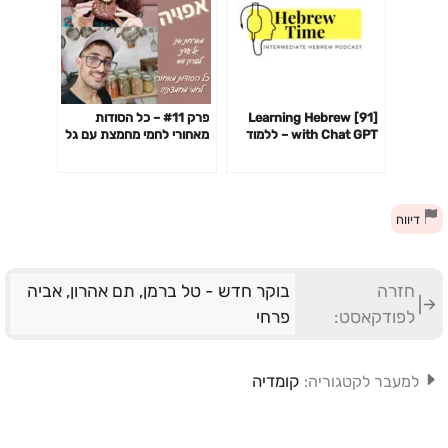
[91] Learning Hebrew
פרק #11 – כל הסודות
with Chat GPT – ללמוד
מאחורי לחמי מחמצת עם גל
עברית עם צ׳אט GPT
עדני!
דיווח
חזרה
בוקר חדש - טל ברמן, תם אהרון, אביה
לפודקאסט:
פרחי
קומדיה
למעבר לקטגוריה: