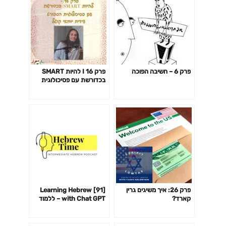
פרק 6 – חשיבה הפוכה
פרק 16 I להיות SMART
בכדורשת עם פסיכולוגית
הספורט עידית יוחאי קוגל
פרק 26: איך משיגים גרין
[91] Learning Hebrew
קארד?
with Chat GPT – ללמוד
עברית עם צ׳אט GPT