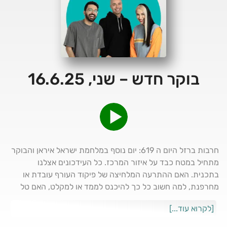
בוקר חדש – שני, 16.6.25
חרבות ברזל היום ה 619: יום נוסף במלחמת ישראל איראן והבוקר
מתחיל במטח כבד על איזור המרכז. כל העידכונים אצלנו
בתכנית. האם ההתרעה המלחיצה של פיקוד העורף עובדת או
מחרפנת, למה חשוב כל כך להיכנס לממד או למקלט, האם טל
אכל פיצה נגוסה, מה גילה גמליאל רוצה מאיתנו וישראל כץ
[לקרוא עוד...]
מקשקש.