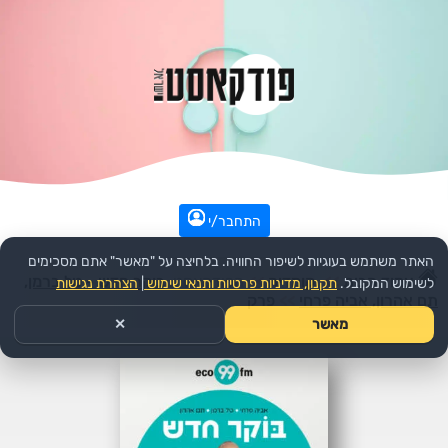
התחבר/י
האתר משתמש בעוגיות לשיפור החוויה. בלחיצה על "מאשר" אתם מסכימים
עמוד הבית
>>
קומדיה
>>
הפודקאסט:
בוקר חדש - טל ברמן,
לשימוש המקובל.
תקנון, מדיניות פרטיות ותנאי שימוש
|
הצהרת נגישות
תם אהרון, אביה פרחי
>>
פרק
מאשר
✕