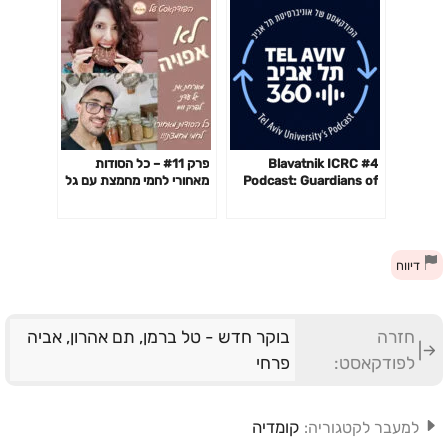
#4 Blavatnik ICRC
פרק #11 – כל הסודות
Podcast: Guardians of
מאחורי לחמי מחמצת עם גל
the Cyberspace with
עדני!
Andy Ellis
דיווח
חזרה
בוקר חדש - טל ברמן, תם אהרון, אביה
לפודקאסט:
פרחי
קומדיה
למעבר לקטגוריה: