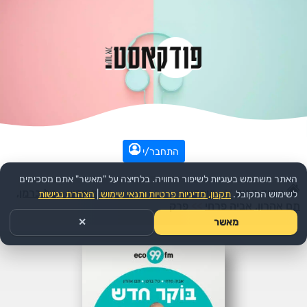
התחבר/י
האתר משתמש בעוגיות לשיפור החוויה. בלחיצה על "מאשר" אתם מסכימים
עמוד הבית
>>
קומדיה
>>
הפודקאסט:
בוקר חדש - טל ברמן,
לשימוש המקובל.
תקנון, מדיניות פרטיות ותנאי שימוש
|
הצהרת נגישות
תם אהרון, אביה פרחי
>>
פרק
מאשר
✕