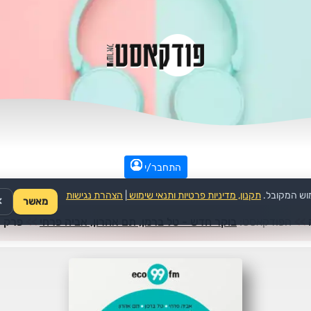
התחבר/י
וש המקובל.
תקנון, מדיניות פרטיות ותנאי שימוש
|
הצהרת נגישות
מאשר
✕
>>
הפודקאסט:
בוקר חדש - טל ברמן, תם אהרון, אביה פרחי
>>
פרק