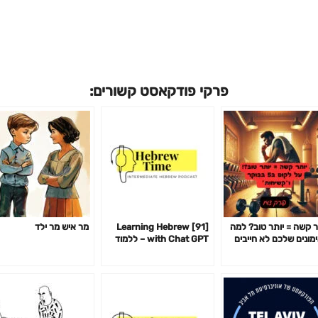
פרקי פודקאסט קשורים:
ר קשה = יותר טוב? למה
[91] Learning Hebrew
מר איש מר ילד
מונים שלכם לא חייבים
with Chat GPT – ללמוד
ור אתכם כדי לעבוד-
עברית עם צ׳אט GPT
14