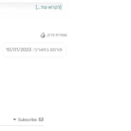
הירדן עם ותק ש
[לקרוא עוד...]
כדי שהם לא ינהרו החוצה מתפקידם. 
שמירת פרק
פורסם בתאריך: 10/01/2023
Subscribe