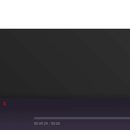
X
00:49:29
/
00:00