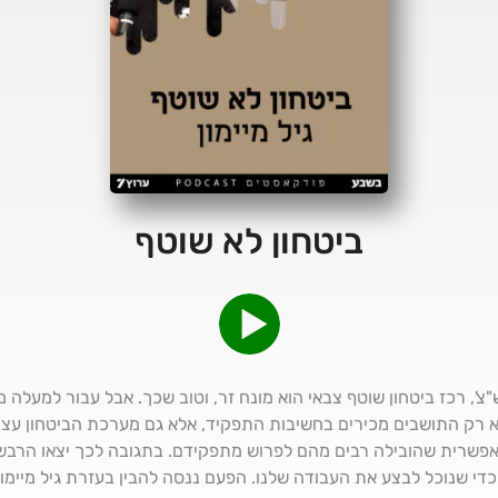
ביטחון לא שוטף
צ', רכז ביטחון שוטף צבאי הוא מונח זר, וטוב שכך. אבל עבור למעלה מ
א רק התושבים מכירים בחשיבות התפקיד, אלא גם מערכת הביטחון עצ
אפשרית שהובילה רבים מהם לפרוש מתפקידם. בתגובה לכך יצאו הרב
כדי שנוכל לבצע את העבודה שלנו. הפעם ננסה להבין בעזרת גיל מיימ