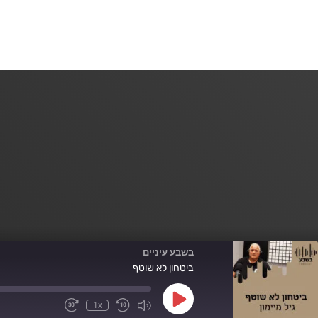
בשבע עיניים
ביטחון לא שוטף
Play
1x
Fast
Mute/Unmute
Rewind
Episode