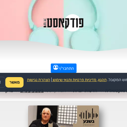
התחבר/י
וש המקובל.
תקנון, מדיניות פרטיות ותנאי שימוש
|
הצהרת נגישות
מאשר
✕
ואקטואליה
>>
חדשות יומיות
>>
הפודקאסט:
בשבע עיניים
>>
פרק