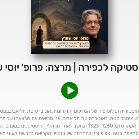
יסטיקה לכפירה | מרצה: פרופ' יוסי ש
ן להיסטוריה ופילוסופיה של המדעים והרעיונות, אוניברסיטת תל אביבב
צימבליסטה, באוניברסיטת תל אביב, אנו מביאים את הרצאתו של פרופ' 
לכפירה". ההוגה הדומיניקני מייסטר אקהרט (ס' 1260–1323) נחשב לאחד מגדולי
שהסתיימה בגינוי אפיפיורי ובהחרמה של כתביו. הקריאה בדרשת העוני מ