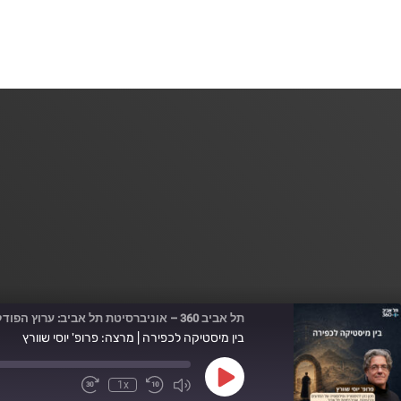
תל אביב 360 – אוניברסיטת תל אביב: ערוץ הפודקסטים
בין מיסטיקה לכפירה | מרצה: פרופ' יוסי שוורץ
Play
1x
Fast
Mute/Unmute
Rewind
Episode