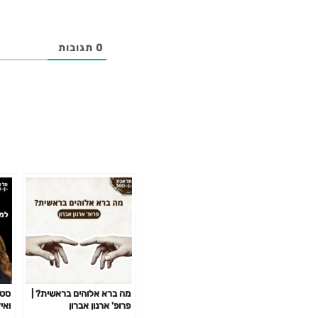
0
תגובות
מה ברא אלוהים בראשית? |
סטר
פרופ' ארנון אברון
ואי
להת