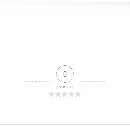
רשנית שלו, שחושפת רבדים מרתקים של מתחים מעמדיים, מגדריים, וד
 העוני" [תרגום י' שורץ]ערוץ בספוטיפיי ואפל פודקסט:
⁠
0
דירוג הפרק