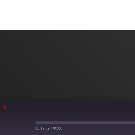
X
00:19:39
/
00:00