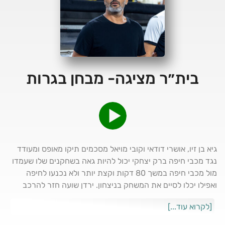
בית״ר מציגה- מבחן בגרות
גיא בן זיו, אושרי דודאי וקובי מויאל מסכמים תיקו מאופס ומעודד
נגד מכבי חיפה ברק יצחקי יכול להיות גאה בשחקנים שלו שעמדו
מול מכבי חיפה במשך 80 דקות וקצת יותר ולא נכנעו לחיפה
ואפילו יכלו לסיים את המשחק בניצחון. ירדן שועה חזר להרכב
ונדמה שהעונש להתאמן לבד במשך 10 ימים פגע בו וכתוצאה מזה
[לקרוא עוד...]
גם בקבוצה. אצילי עבד קשה ושיחק טקטי נהדר, ההגנה סוף סוף
הגיעה לעונה ומעל כולם טאברש, קראבלי, מנדי ומוזי. האם אפשר