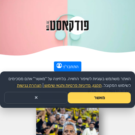
התחבר/י
האתר משתמש בעוגיות לשיפור החוויה. בלחיצה על "מאשר" אתם מסכימים
עמוד הבית
>>
ספורט
>>
הפודקאסט:
ONE Podcasts -
לשימוש המקובל.
תקנון, מדיניות פרטיות ותנאי שימוש
|
הצהרת נגישות
בית"ר ירושלים
>>
פרק
מאשר
✕