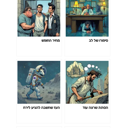
סיפורו של לב
מחיר החופש
הסתת שרצה עוד
העז שחשבה להגיע לירח