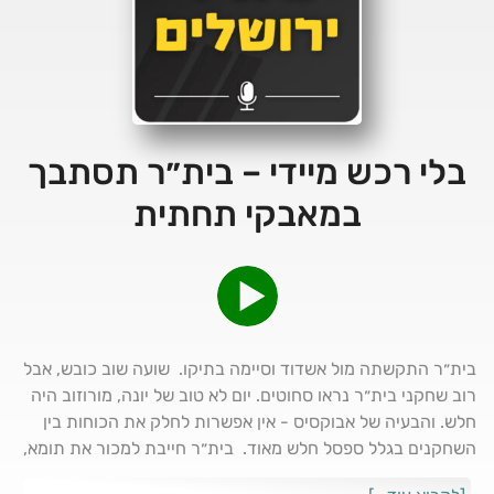
בלי רכש מיידי – בית״ר תסתבך
במאבקי תחתית
בית״ר התקשתה מול אשדוד וסיימה בתיקו. שועה שוב כובש, אבל
רוב שחקני בית״ר נראו סחוטים. יום לא טוב של יונה, מורוזוב היה
חלש. והבעיה של אבוקסיס - אין אפשרות לחלק את הכוחות בין
השחקנים בגלל ספסל חלש מאוד. בית״ר חייבת למכור את תומא,
אם עוד שני שחקנים מההרכב הראשון נפצעים אין לבית״ר עם מי