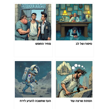
סיפורו של לב
מחיר החופש
הסתת שרצה עוד
העז שחשבה להגיע לירח