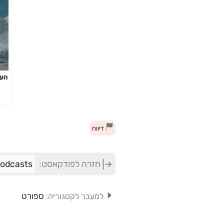
העז
דיווח
חזרה לפודקאסט:
ONE Podcasts - ב
ספורט
למעבר לקטגוריה: