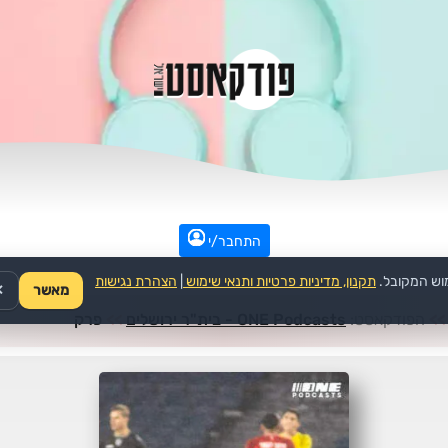
התחבר/י
וש המקובל.
תקנון, מדיניות פרטיות ותנאי שימוש
|
הצהרת נגישות
מאשר
✕
>>
הפודקאסט:
ONE Podcasts - בית"ר ירושלים
>>
פרק