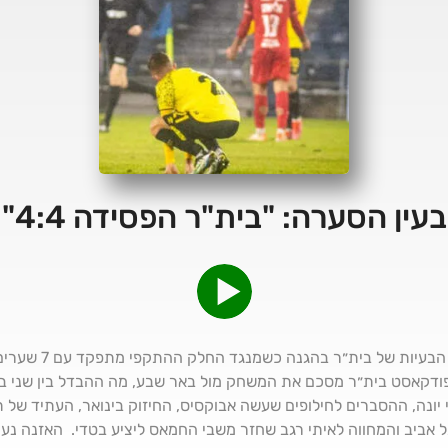
בעין הסערה: "בית"ר הפסידה 4:4"
ה 4:4 מול באר שבע חוש
פודקאסט בית״ר מסכם את המשחק מול באר שבע, מה ההבדל בין שני ב
יונה, ההסברים לחילופים שעשה אבוקסיס, החיזוק בינואר, העתיד של ת
 אביב והמחווה לאיתי רגב שחזר משבי החמאס ליציע בטדי. האזנה נעי