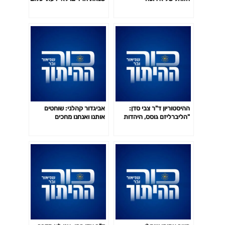
על יהדות
ההיסטוריון ד"ר צבי סדן:
אביגדור קהלני: שוחטים
"הליברליזם גוסס, היהדות
אותנו ואנחנו מחכים
מתעוררת"
לאישורים