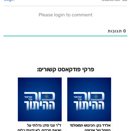
Please login to comment
0
תגובות
פרקי פודקאסט קשורים:
אלדד בק: הכיבוש המוסלמי
ד"ר צבי סדן: גדלתי על
הזוחל של אירופה
שנאת חרדים. לא ידעתי כלום