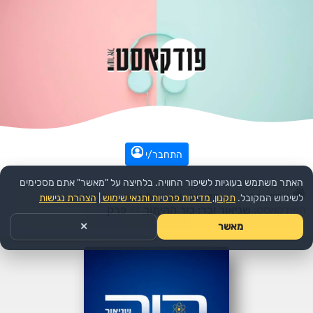
התחבר/י
האתר משתמש בעוגיות לשיפור החוויה. בלחיצה על "מאשר" אתם מסכימים
עמוד הבית
>>
חדשות ואקטואליה
>>
פוליטיקה
>>
לשימוש המקובל.
תקנון, מדיניות פרטיות ותנאי שימוש
|
הצהרת נגישות
הפודקאסט:
שניאור ובר: כור ההיתוך
>>
פרק
מאשר
✕