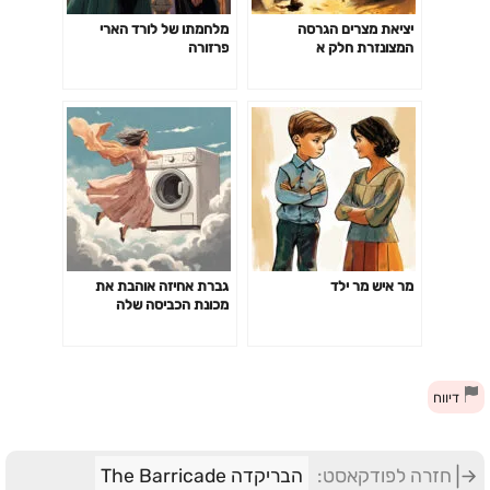
יציאת מצרים הגרסה
מלחמתו של לורד הארי
המצונזרת חלק א
פרזורה
מר איש מר ילד
גברת אחיזה אוהבת את
מכונת הכביסה שלה
דיווח
חזרה לפודקאסט:
הבריקדה The Barricade