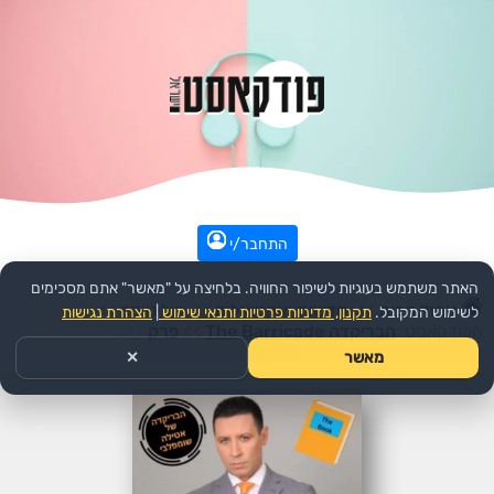
התחבר/י
האתר משתמש בעוגיות לשיפור החוויה. בלחיצה על "מאשר" אתם מסכימים
עמוד הבית
>>
חדשות ואקטואליה
>>
פוליטיקה
>>
לשימוש המקובל.
תקנון, מדיניות פרטיות ותנאי שימוש
|
הצהרת נגישות
הפודקאסט:
הבריקדה The Barricade
>>
פרק
מאשר
✕