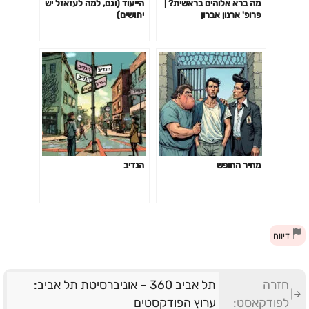
מה ברא אלוהים בראשית? |
הייעוד (וגם, למה לעזאזל יש
פרופ' ארנון אברון
יתושים)
מחיר החופש
הנדיב
דיווח
חזרה
תל אביב 360 – אוניברסיטת תל אביב:
לפודקאסט:
ערוץ הפודקסטים