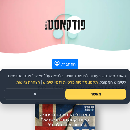
התחבר/י
האתר משתמש בעוגיות לשיפור החוויה. בלחיצה על "מאשר" אתם מסכימים
עמוד הבית
>>
חינוך
>>
הפודקאסט:
תל אביב 360 –
לשימוש המקובל.
תקנון, מדיניות פרטיות ותנאי שימוש
|
הצהרת נגישות
אוניברסיטת תל אביב: ערוץ הפודקסטים
>>
פרק
מאשר
✕