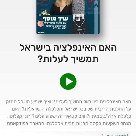
האם האינפלציה בישראל
תמשיך לעלות?
האם האינפלציה בישראל תמשיך לעלות? ואיך ישפיע השקל החזק
על החלטת הריבית של בנק ישראל והכלכלה הישראלית? האם
כלכלת ארה"ב במיתון? ואם כן, איך זה ישפיע עלינו? רונן קפלוטו,
מנהל השקעות בקסם קרנות מבית אקסלנס, התארח בפודקאסט
הכלכלי החדש של "ישראל היום" בהנחיית סוניה גורודיסקי, והשיב