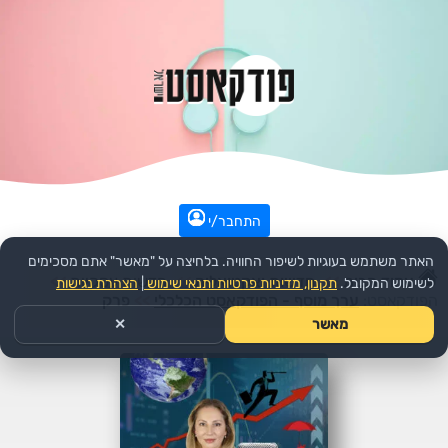
התחבר/י
האתר משתמש בעוגיות לשיפור החוויה. בלחיצה על "מאשר" אתם מסכימים
עמוד הבית
>>
חדשות ואקטואליה
>>
חדשות עסקיות
>>
לשימוש המקובל.
תקנון, מדיניות פרטיות ותנאי שימוש
|
הצהרת נגישות
הפודקאסט:
ערך מוסף - הפודקאסט הכלכלי
>>
פרק
מאשר
✕