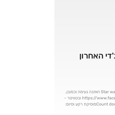
די האחרון
שלום חברים,כאן דורון פודלובסקי, היום אני מארח את עידו אזולאי לוויכוח חם ונוקב על: Star wars: The last Jedi האזנה נעימה וכמובן,
תעקבו אחרינו להמון תכנים גיקים איכותיים! בפייסבוק: https://www.facebook.com/Geeklopedia-141172040064493 ובטוויטר -
@doron1978תודות וקרדיטים: מוסיקת פתיחה: אמן: Accelerated Ideas כותר: Count down CountDown.mp3מוסיקת רקע וסיום: