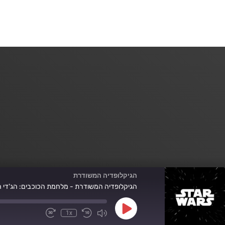
הגיקלופדיה המשודרת
הגיקלופדיה המשודרת - מלחמת הכוכבים: הג'די ה
Play
1x
Fast
Mute/Unmute
Rewind
Episode
Forward
Episode
10