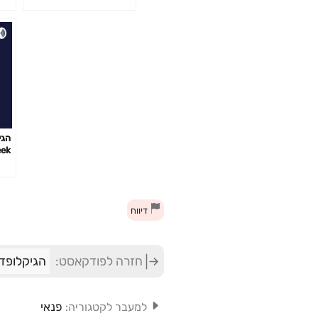
(ש.ח.)
הגי
eek
iew
דיווח
חזרה לפודקאסט:
הגיקלופד
פנאי
למעבר לקטגוריה: