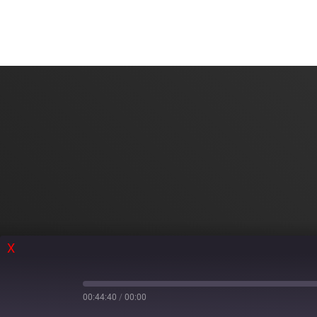
X
00:44:40
/
00:00