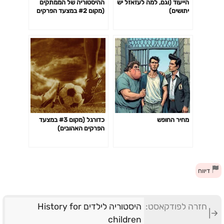
הייעוד (וגם, למה לעזאזל יש
ההיסטוריה של הממתקים
יתושים)
(מקום #2 במצעד הפרקים
האהובים)
מחיר החופש
כדורגל (מקום #3 במצעד
הפרקים האהובים)
דיווח
חזרה לפודקאסט:
היסטוריה לילדים History for
children