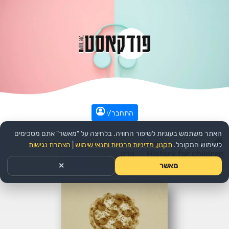
התחבר/י
האתר משתמש בעוגיות לשיפור החוויה. בלחיצה על "מאשר" אתם מסכימים
עמוד הבית
>>
חינוך
>>
הפודקאסט:
היסטוריה לילדים
לשימוש המקובל.
תקנון, מדיניות פרטיות ותנאי שימוש
|
הצהרת נגישות
History for children
>>
פרק
מאשר
✕