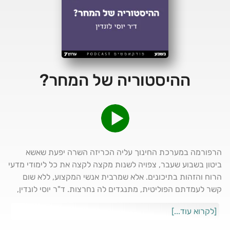
ההיסטוריה של המחר?
הרפורמה במערכת החינוך עליה הכריזה השרה יפעת שאשא
ביטון בשבוע שעבר, צפויה לשנות מקצה לקצה את כל לימודי מדעי
הרוח והזהות בתיכונים. אלא שמרבית אנשי המקצוע, ללא שום
קשר לעמדתם הפוליטית, מתנגדים לה נחרצות. ד"ר יוסי לונדין,
ראש המחלקה להיסטוריה במכללת אורות ישראל ברחובות, ישיבת
[לקרוא עוד...]
דרכי נעם, ומרצה במוסדות אקדמאיים, יעזור לנו להבין כיצד
נולדה הרפורמה, מה היא כוללת, ולמה היא זוכה להתנגדות כה