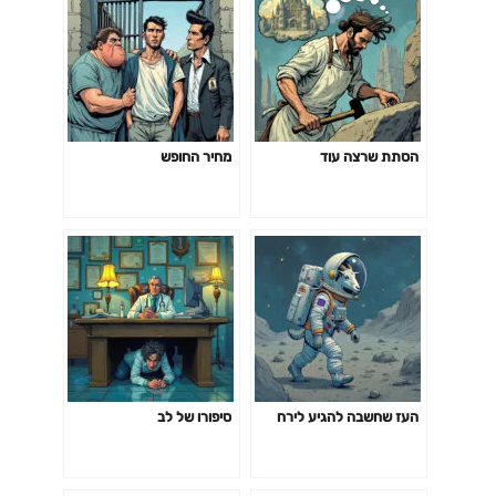
הסתת שרצה עוד
מחיר החופש
העז שחשבה להגיע לירח
סיפורו של לב