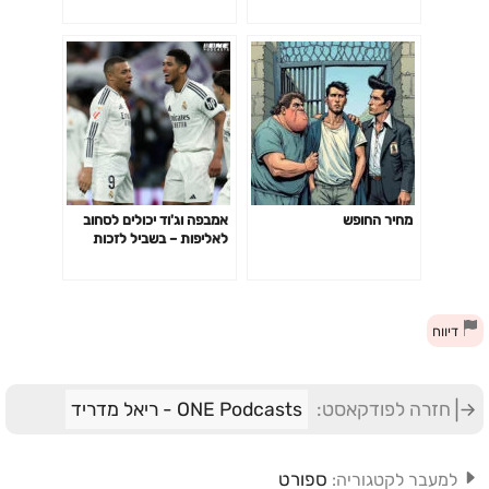
כיום
מחיר החופש
אמבפה וג'וד יכולים לסחוב
לאליפות – בשביל לזכות
באלופות ויניסיוס יצטרך
להתעורר
דיווח
חזרה לפודקאסט:
ONE Podcasts - ריאל מדריד
ספורט
למעבר לקטגוריה: