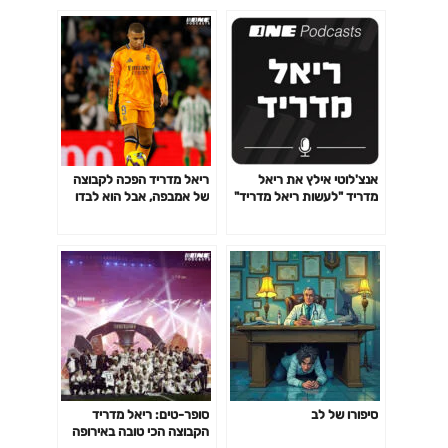
אנצ'לוטי אילץ את ריאל
ריאל מדריד הפכה לקבוצה
מדריד "לעשות ריאל מדריד"
של אמבפה, אבל הוא לבדו
לא יספיק
סיפורו של לב
סופר-טים: ריאל מדריד
הקבוצה הכי טובה באירופה