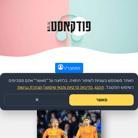
התחבר/י
האתר משתמש בעוגיות לשיפור החוויה. בלחיצה על "מאשר" אתם מסכימים
עמוד הבית
>>
ספורט
>>
כדורגל
>>
הפודקאסט:
ONE
לשימוש המקובל.
תקנון, מדיניות פרטיות ותנאי שימוש
|
הצהרת נגישות
Podcasts - ריאל מדריד
>>
פרק
מאשר
✕