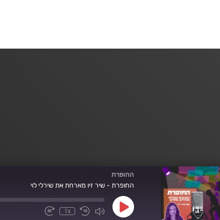
החופרת
החופרת - שיר זיו מארחת את שירלי לוי
Play
1x
Fast
Mute/Unmute
Rewind
Episode