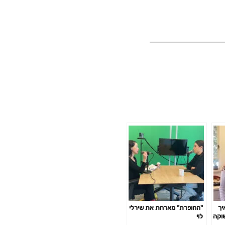
איך
"החופרת" מארחת את שירלי
וקה
לוי
ית