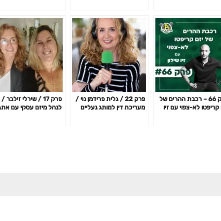
פרק 66 – רכבת ההרים של
פרק 22 / גלית פרידמן נוי /
פרק 17 / שירלי זילבר /
 קריפטו לא-צפוי עם זיו
מעריכת דין למותג נעליים
לנהל מיזם עסקי עם אתג
ון
מצליח
קשב וריכוז