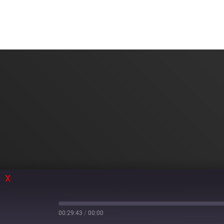
X
00:29:43
/
00:00